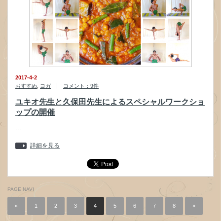
2017-4-2
おすすめ
,
ヨガ
コメント：9件
ユキオ先生と久保田先生によるスペシャルワークショ
ップの開催
…
詳細を見る
PAGE NAVI
«
1
2
3
4
5
6
7
8
»