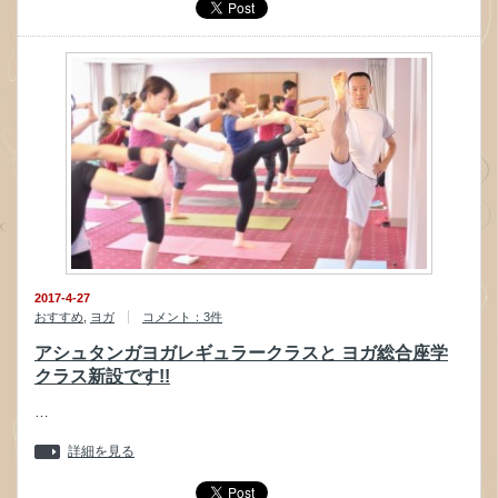
2017-4-27
おすすめ
,
ヨガ
コメント：3件
アシュタンガヨガレギュラークラスと ヨガ総合座学
クラス新設です!!
…
詳細を見る