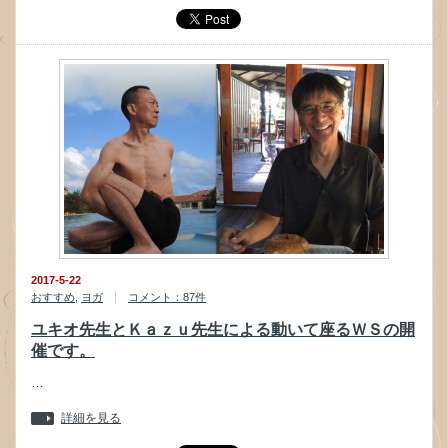
2017-5-22
おすすめ
,
ヨガ
コメント：87件
ユキオ先生とＫａｚｕ先生による動いて座るＷＳの開
催です。
…
詳細を見る