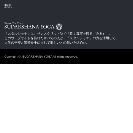
時事
SUDHARSHANA YOGA
「スダルシャナ」は、サンスクリット語で「良く真実を観る（みる）」。
このウェブサイトを訪れたすべての人が、「スダルシャナ」の力を活用して、
人生の平安と繁栄を手に入れて欲しいとの願いを込めた。
Copyright ©
SUDARSHANA YOGA
All rights reserved.