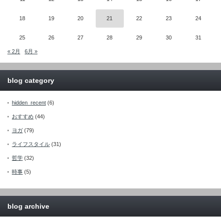
18
19
20
21
22
23
24
25
26
27
28
29
30
31
« 2月
6月 »
blog category
hidden_recent
(6)
おすすめ
(44)
ヨガ
(79)
ライフスタイル
(31)
哲学
(32)
時事
(5)
blog archive