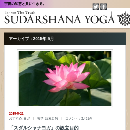
宇宙の知慧と共に生きる。
menu
アーカイブ：2015年 5月
2015-5-21
おすすめ
,
ヨガ
哲学
,
設立目的
コメント：2,431件
「スダルシャナヨガ」の設立目的